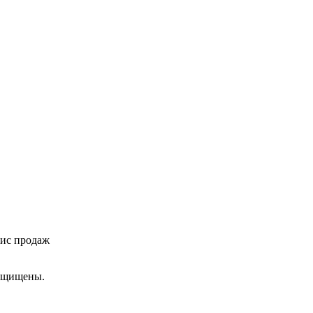
фис продаж
ащищены.