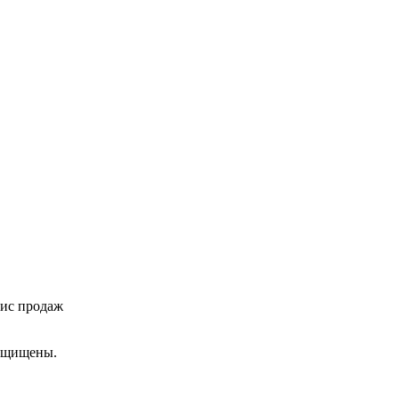
фис продаж
ащищены.