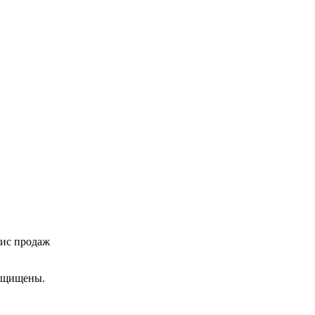
фис продаж
ащищены.