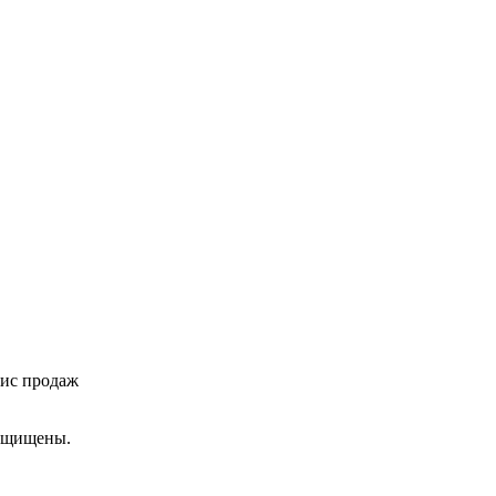
фис продаж
ащищены.